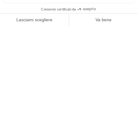
1
/
4
Menlife
LEGGI L'ARTICOLO