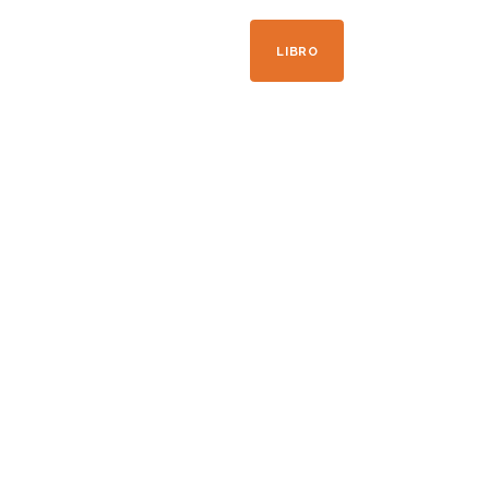
+33 04 50 21 41 09
LIBRO