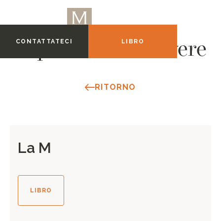
CONTATTATECI
LIBRO
Esperienze da vivere
RITORNO
La M
LIBRO