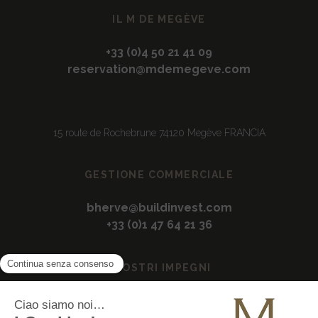
IL M DE MEGÈVE
+33 (0)4 50 21 41 09
reservation@mdemegeve.com
15 route de Rochebrune 74120 Megève FRANCIA
GESTIONE COMMERCIALE
bherve@buildinvest.com
+33 (0)1 47 64 21 36
I NOSTRI IMPEGNI
Impegni eco-responsabili