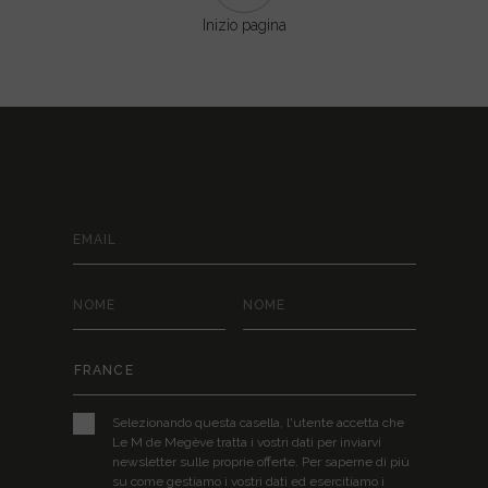
Inizio pagina
RIMANERE IN CONTATTO
Selezionando questa casella, l'utente accetta che
Le M de Megève tratta i vostri dati per inviarvi
newsletter sulle proprie offerte. Per saperne di più
su come gestiamo i vostri dati ed esercitiamo i