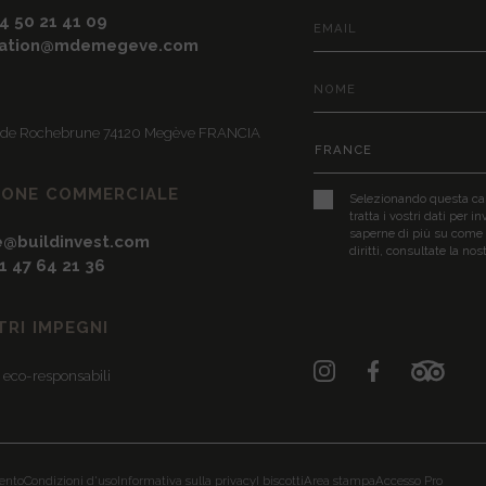
)4 50 21 41 09
vation@mdemegeve.com
e de Rochebrune 74120 Megève FRANCIA
IONE COMMERCIALE
Selezionando questa cas
tratta i vostri dati per i
saperne di più su come g
e@buildinvest.com
diritti, consultate la nos
)1 47 64 21 36
TRI IMPEGNI
 eco-responsabili
ento
Condizioni d'uso
Informativa sulla privacy
I biscotti
Area stampa
Accesso Pro