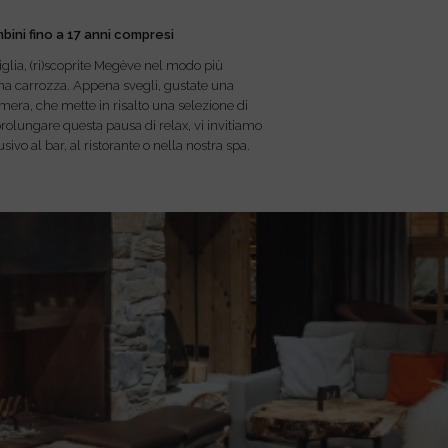
bini fino a 17 anni compresi
iglia, (ri)scoprite Megève nel modo più
 una carrozza. Appena svegli, gustate una
amera, che mette in risalto una selezione di
r prolungare questa pausa di relax, vi invitiamo
sivo al bar, al ristorante o nella nostra spa.