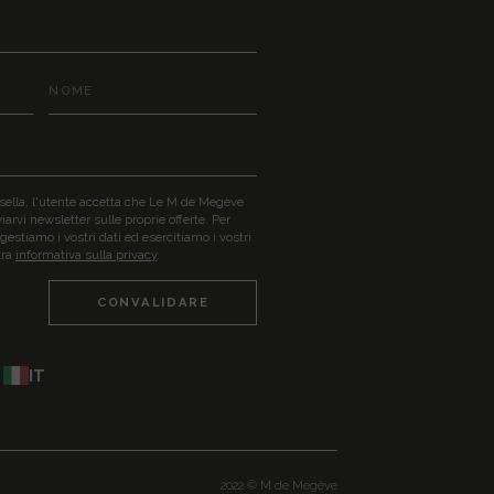
ella, l'utente accetta che Le M de Megève
nviarvi newsletter sulle proprie offerte. Per
estiamo i vostri dati ed esercitiamo i vostri
tra
informativa sulla privacy
.
IT
2022 © M de Megève