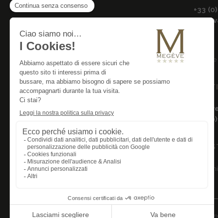
+33 (0
reser
15 rout
GEST
bherv
+33 (0
I NOS
Impegni
Gruppo Buildinvest
DOMANDE FREQUENTI (FAQ)
Reclutam