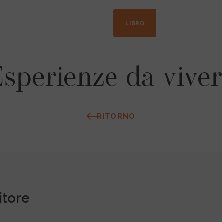
+33 04 50 21 41 09
LIBRO
sperienze da vive
RITORNO
itore