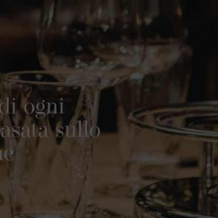
 di ogni
asata sullo
ne